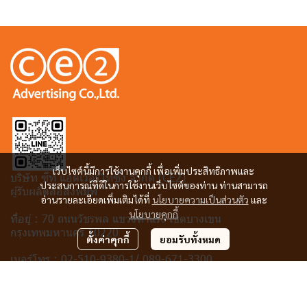
เว็บไซต์นี้มีการใช้งานคุกกี้ เพื่อเพิ่มประสิทธิภาพและ
บริษัท ซีทู แอดเวอร์ไทซิ่ง จำกัด (CE2)
ประสบการณ์ที่ดีในการใช้งานเว็บไซต์ของท่าน ท่านสามารถ
ผู้รับผลิตสื่อสิ่งพิมพ์
อ่านรายละเอียดเพิ่มเติมได้ที่
นโยบายความเป็นส่วนตัว
และ
นโยบายคุกกี้
ที่อยู่ :
70 ถนนวัชรพล แขวงทำแร้ง เขตบางเขน
กรุงเทพมหานคร 10220
ตั้งค่าคุกกี้
ยอมรับทั้งหมด
เบอร์โทร :
02-510-9380-1/
089-671-3300
อีเมล :
MARKETEER.CE2@GMAIL.COM